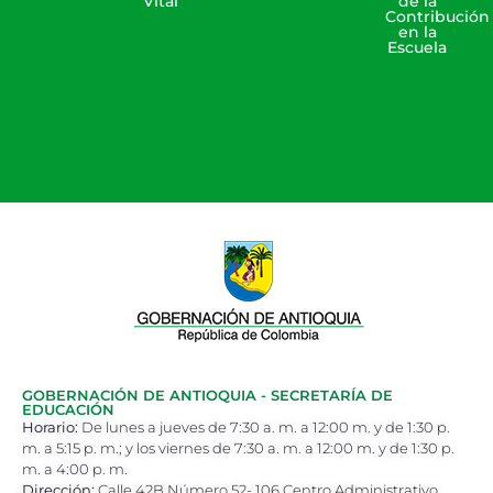
Vital
de la
Contribución
en la
Escuela
GOBERNACIÓN DE ANTIOQUIA - SECRETARÍA DE
EDUCACIÓN
Horario:
De lunes a jueves de 7:30 a. m. a 12:00 m. y de 1:30 p.
m. a 5:15 p. m.; y los viernes de 7:30 a. m. a 12:00 m. y de 1:30 p.
m. a 4:00 p. m.
Dirección:
Calle 42B Número 52- 106 Centro Administrativo