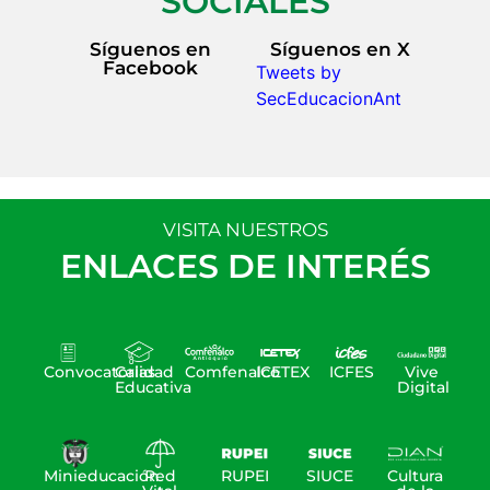
SOCIALES
Síguenos en
Síguenos en X
Facebook
Tweets by
SecEducacionAnt
VISITA NUESTROS
ENLACES DE INTERÉS
Convocatorias
Calidad
Comfenalco
ICETEX
ICFES
Vive
Educativa
Digital
Minieducación
Red
RUPEI
SIUCE
Cultura