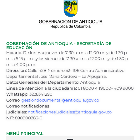
GOBERNACIÓN DE ANTIOQUIA - SECRETARÍA DE
EDUCACIÓN
Horario:
De lunes a jueves de 7:30 a. m. a 12:00 m. y de 1:30 p.
m. a 5:15 p. m.; y los viernes de 7:30 a. m. a 12:00 m. y de 1:30 p.
m. a 4:00 p. m.
Dirección:
Calle 42B Número 52- 106 Centro Administrativo
Departamental José María Córdova – La Alpujarra.
Datos Generales del Departamento:
Antioquia
Línea de Atención a la ciudadanía:
01 8000 4 19000- 409 9000
Whatsapp:
3228341290
Correo:
gestiondocumental@antioquia.gov.co
Correo notificaciones
judiciales:
notificacionesjudiciales@antioquia.gov.co
NIT:
890900286-0
MENÚ PRINCIPAL