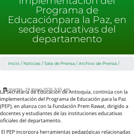
implementación del
Programa de
Educaciónpara la Paz, en
sedes educativas del
departamento
Inicio
/
Noticias
/
Sala de Prensa
/
Archivo de Prensa
/
martes, 19 mayo 2026 7:55 am
La Secretaría de Educación de Antioquia, continúa con la
implementación del Programa de Educación para la Paz
(PEP), en alianza con la Fundación Prem Rawat, dirigido a
docentes y estudiantes de las instituciones educativas
oficiales del departamento.
El PEP incorpora herramientas pedagógicas relacionadas