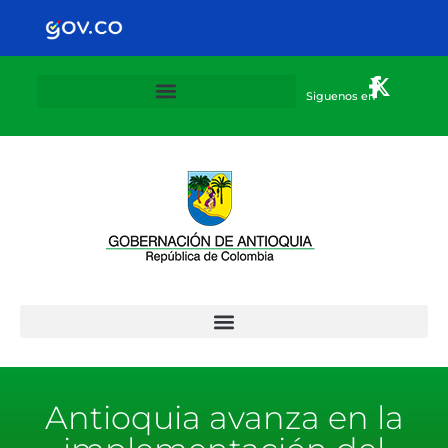
Siguenos en
Plan Departamental de alternancia 2020-2021
Antioquia avanza en la