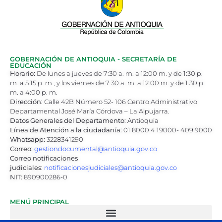
GOBERNACIÓN DE ANTIOQUIA - SECRETARÍA DE
EDUCACIÓN
Horario:
De lunes a jueves de 7:30 a. m. a 12:00 m. y de 1:30 p.
m. a 5:15 p. m.; y los viernes de 7:30 a. m. a 12:00 m. y de 1:30 p.
m. a 4:00 p. m.
Dirección:
Calle 42B Número 52- 106 Centro Administrativo
Departamental José María Córdova – La Alpujarra.
Datos Generales del Departamento:
Antioquia
Línea de Atención a la ciudadanía:
01 8000 4 19000- 409 9000
Whatsapp:
3228341290
Correo:
gestiondocumental@antioquia.gov.co
Correo notificaciones
judiciales:
notificacionesjudiciales@antioquia.gov.co
NIT:
890900286-0
MENÚ PRINCIPAL