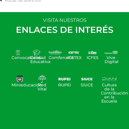
Rutas de atención
VISITA NUESTROS
ENLACES DE INTERÉS
Convocatorias
Calidad
Comfenalco
ICETEX
ICFES
Vive
Educativa
Digital
Minieducación
Red
RUPEI
SIUCE
Cultura
Vital
de la
Contribución
en la
Escuela