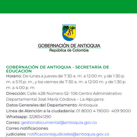
GOBERNACIÓN DE ANTIOQUIA - SECRETARÍA DE
EDUCACIÓN
Horario:
De lunes a jueves de 7:30 a. m. a 12:00 m. y de 1:30 p.
m. a 5:15 p. m.; y los viernes de 7:30 a. m. a 12:00 m. y de 1:30 p.
m. a 4:00 p. m.
Dirección:
Calle 42B Número 52- 106 Centro Administrativo
Departamental José María Córdova – La Alpujarra.
Datos Generales del Departamento:
Antioquia
Línea de Atención a la ciudadanía:
01 8000 4 19000- 409 9000
Whatsapp:
3228341290
Correo:
gestiondocumental@antioquia.gov.co
Correo notificaciones
judiciales:
notificacionesjudiciales@antioquia.gov.co