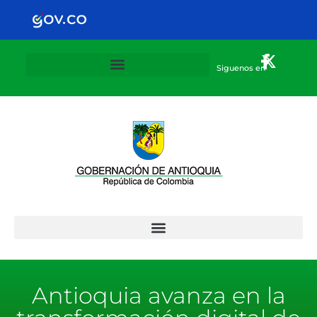
Siguenos en
Plan Departamental de alternancia 2020-2021
Antioquia avanza en la