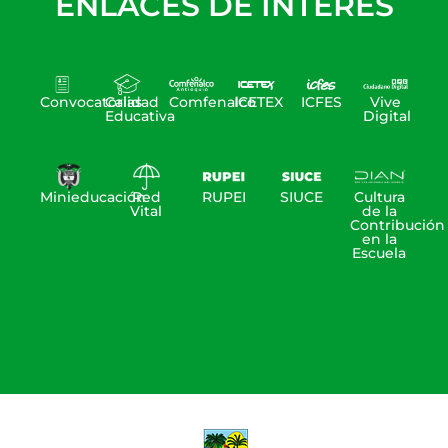
ENLACES DE INTERÉS
Convocatorias
Calidad
Comfenalco
ICETEX
ICFES
Vive
Educativa
Digital
Minieducación
Red
RUPEI
SIUCE
Cultura
Vital
de la
Contribución
en la
Escuela