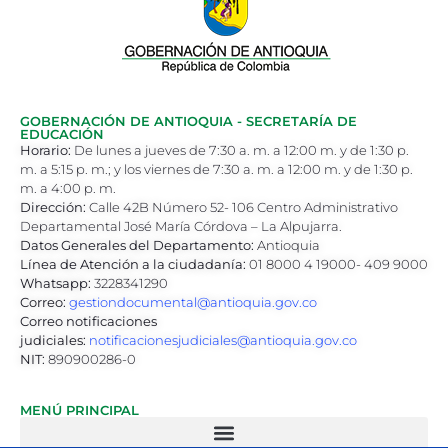
GOBERNACIÓN DE ANTIOQUIA - SECRETARÍA DE
EDUCACIÓN
Horario:
De lunes a jueves de 7:30 a. m. a 12:00 m. y de 1:30 p.
m. a 5:15 p. m.; y los viernes de 7:30 a. m. a 12:00 m. y de 1:30 p.
m. a 4:00 p. m.
Dirección:
Calle 42B Número 52- 106 Centro Administrativo
Departamental José María Córdova – La Alpujarra.
Datos Generales del Departamento:
Antioquia
Línea de Atención a la ciudadanía:
01 8000 4 19000- 409 9000
Whatsapp:
3228341290
Correo:
gestiondocumental@antioquia.gov.co
Correo notificaciones
judiciales:
notificacionesjudiciales@antioquia.gov.co
NIT:
890900286-0
MENÚ PRINCIPAL