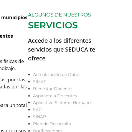
ALGUNOS DE NUESTROS
s municipios
SERVICIOS
ientos
Accede a los diferentes
servicios que SEDUCA te
ofrece
 físicas de
ndizaje.
Actualización de Datos
as, puertas,
SIMAT
adas por las
Bienestar Docente
Aspirante a Docentes
Aplicativo Sistema Humano
ara un total
SAC
SINAP
Plan de Desarrollo
los procesos
Notificaciones