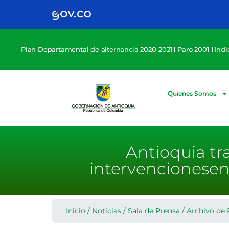
Plan Departamental de alternancia 2020-2021
Paro 2001
Ind
Quienes Somos
Antioquia tr
intervencionesen
Inicio
/
Noticias
/
Sala de Prensa
/
Archivo de 