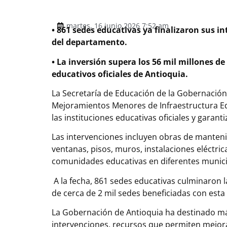
martes, 16 junio 2026 7:52 am
•⁠ ⁠861 sedes educativas ya finalizaron sus 
del departamento.
•⁠ ⁠La inversión supera los 56 mil millones 
educativos oficiales de Antioquia.
La Secretaría de Educación de la Gobernación
Mejoramientos Menores de Infraestructura Educ
las instituciones educativas oficiales y garan
Las intervenciones incluyen obras de mantenim
ventanas, pisos, muros, instalaciones eléctri
comunidades educativas en diferentes munic
A la fecha, 861 sedes educativas culminaron 
de cerca de 2 mil sedes beneficiadas con esta
La Gobernación de Antioquia ha destinado más
intervenciones, recursos que permiten mejorar