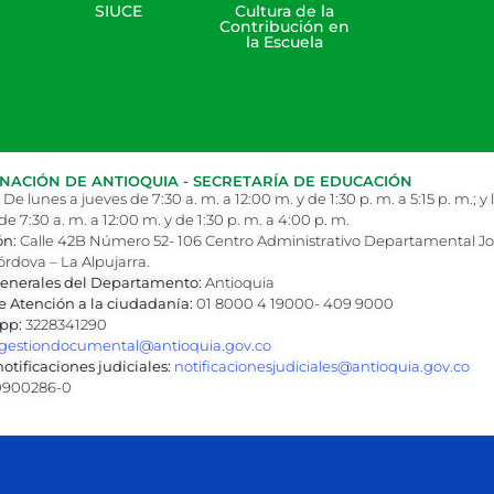
SIUCE
Cultura de la
Contribución en
la Escuela
ACIÓN DE ANTIOQUIA - SECRETARÍA DE EDUCACIÓN
De lunes a jueves de 7:30 a. m. a 12:00 m. y de 1:30 p. m. a 5:15 p. m.; y 
de 7:30 a. m. a 12:00 m. y de 1:30 p. m. a 4:00 p. m.
ón:
Calle 42B Número 52- 106 Centro Administrativo Departamental J
órdova – La Alpujarra.
enerales del Departamento:
Antioquia
e Atención a la ciudadanía:
01 8000 4 19000- 409 9000
pp:
3228341290
gestiondocumental@antioquia.gov.co
otificaciones judiciales:
notificacionesjudiciales@antioquia.gov.co
900286-0