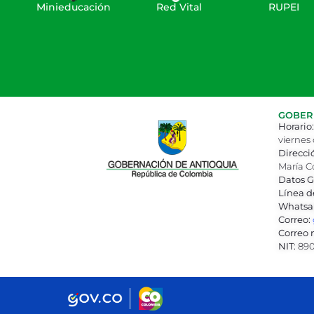
Minieducación
Red Vital
RUPEI
GOBERN
Horario:
viernes 
Direcci
María C
Datos G
Línea d
Whatsa
Correo:
Correo n
NIT:
890