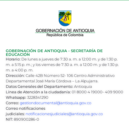
GOBERNACIÓN DE ANTIOQUIA - SECRETARÍA DE
EDUCACIÓN
Horario:
De lunes a jueves de 7:30 a. m. a 12:00 m. y de 1:30 p.
m. a 5:15 p. m.; y los viernes de 7:30 a. m. a 12:00 m. y de 1:30 p.
m. a 4:00 p. m.
Dirección:
Calle 42B Número 52- 106 Centro Administrativo
Departamental José María Córdova – La Alpujarra.
Datos Generales del Departamento:
Antioquia
Línea de Atención a la ciudadanía:
01 8000 4 19000- 409 9000
Whatsapp:
3228341290
Correo:
gestiondocumental@antioquia.gov.co
Correo notificaciones
judiciales:
notificacionesjudiciales@antioquia.gov.co
NIT:
890900286-0