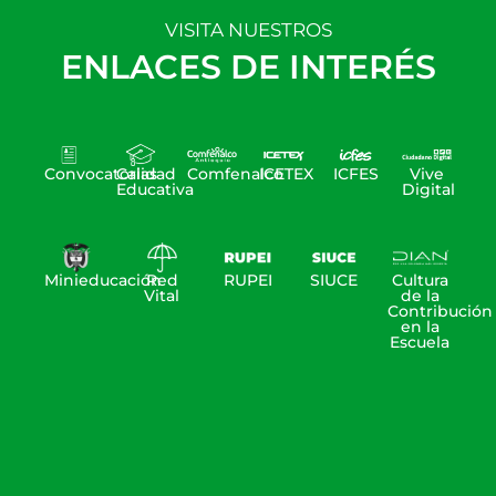
VISITA NUESTROS
ENLACES DE INTERÉS
Convocatorias
Calidad
Comfenalco
ICETEX
ICFES
Vive
Educativa
Digital
Minieducación
Red
RUPEI
SIUCE
Cultura
Vital
de la
Contribución
en la
Escuela