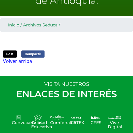
de Antioquia.
Inicio
/
Archivos Seduca
/
Post
Compartir
Volver arriba
VISITA NUESTROS
ENLACES DE INTERÉS
Convocatorias
Calidad
Comfenalco
ICETEX
ICFES
Vive
Educativa
Digital