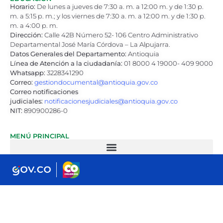
Horario:
De lunes a jueves de 7:30 a. m. a 12:00 m. y de 1:30 p.
m. a 5:15 p. m.; y los viernes de 7:30 a. m. a 12:00 m. y de 1:30 p.
m. a 4:00 p. m.
Dirección:
Calle 42B Número 52- 106 Centro Administrativo
Departamental José María Córdova – La Alpujarra.
Datos Generales del Departamento:
Antioquia
Línea de Atención a la ciudadanía:
01 8000 4 19000- 409 9000
Whatsapp:
3228341290
Correo:
gestiondocumental@antioquia.gov.co
Correo notificaciones
judiciales:
notificacionesjudiciales@antioquia.gov.co
NIT:
890900286-0
MENÚ PRINCIPAL