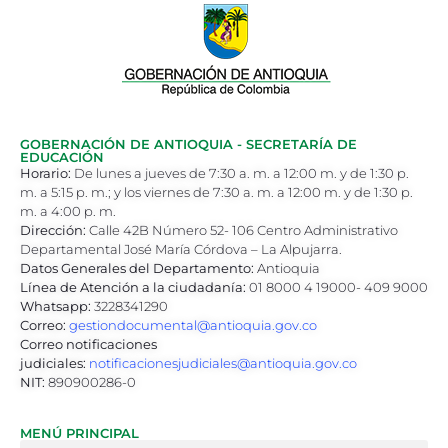
GOBERNACIÓN DE ANTIOQUIA - SECRETARÍA DE
EDUCACIÓN
Horario:
De lunes a jueves de 7:30 a. m. a 12:00 m. y de 1:30 p.
m. a 5:15 p. m.; y los viernes de 7:30 a. m. a 12:00 m. y de 1:30 p.
m. a 4:00 p. m.
Dirección:
Calle 42B Número 52- 106 Centro Administrativo
Departamental José María Córdova – La Alpujarra.
Datos Generales del Departamento:
Antioquia
Línea de Atención a la ciudadanía:
01 8000 4 19000- 409 9000
Whatsapp:
3228341290
Correo:
gestiondocumental@antioquia.gov.co
Correo notificaciones
judiciales:
notificacionesjudiciales@antioquia.gov.co
NIT:
890900286-0
MENÚ PRINCIPAL