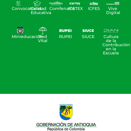
Convocatorias
Calidad
Comfenalco
ICETEX
ICFES
Vive
Educativa
Digital
Minieducación
Red
RUPEI
SIUCE
Cultura
Vital
de la
Contribución
en la
Escuela