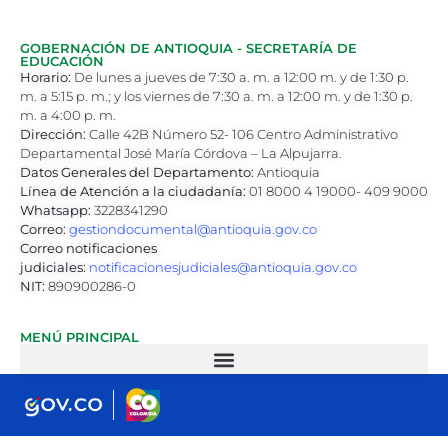
GOBERNACIÓN DE ANTIOQUIA - SECRETARÍA DE
EDUCACIÓN
Horario:
De lunes a jueves de 7:30 a. m. a 12:00 m. y de 1:30 p.
m. a 5:15 p. m.; y los viernes de 7:30 a. m. a 12:00 m. y de 1:30 p.
m. a 4:00 p. m.
Dirección:
Calle 42B Número 52- 106 Centro Administrativo
Departamental José María Córdova – La Alpujarra.
Datos Generales del Departamento:
Antioquia
Línea de Atención a la ciudadanía:
01 8000 4 19000- 409 9000
Whatsapp:
3228341290
Correo:
gestiondocumental@antioquia.gov.co
Correo notificaciones
judiciales:
notificacionesjudiciales@antioquia.gov.co
NIT:
890900286-0
MENÚ PRINCIPAL