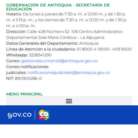
GOBERNACIÓN DE ANTIOQUIA - SECRETARÍA DE
EDUCACIÓN
Horario:
De lunes a jueves de 7:30 a. m. a 12:00 m. y de 1:30 p.
m. a 5:15 p. m.; y los viernes de 7:30 a. m. a 12:00 m. y de 1:30 p.
m. a 4:00 p. m.
Dirección:
Calle 42B Número 52- 106 Centro Administrativo
Departamental José María Córdova – La Alpujarra.
Datos Generales del Departamento:
Antioquia
Línea de Atención a la ciudadanía:
01 8000 4 19000- 409 9000
Whatsapp:
3228341290
Correo:
gestiondocumental@antioquia.gov.co
Correo notificaciones
judiciales:
notificacionesjudiciales@antioquia.gov.co
NIT:
890900286-0
MENÚ PRINCIPAL