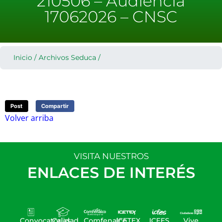
210506 – Audiencia
17062026 – CNSC
Inicio
/
Archivos Seduca
/
Post
Compartir
Volver arriba
VISITA NUESTROS
ENLACES DE INTERÉS
Convocatorias
Calidad
Comfenalco
ICETEX
ICFES
Vive