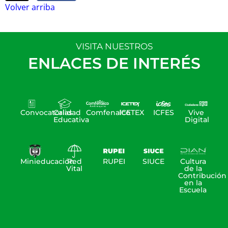
Volver arriba
VISITA NUESTROS
ENLACES DE INTERÉS
Convocatorias
Calidad
Comfenalco
ICETEX
ICFES
Vive
Educativa
Digital
Minieducación
Red
RUPEI
SIUCE
Cultura
Vital
de la
Contribución
en la
Escuela