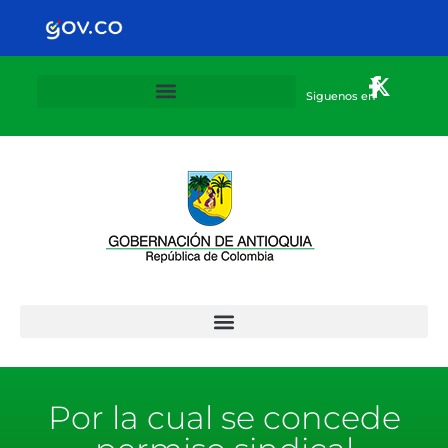
Siguenos en
Plan Departamental de alternancia 2020-2021
Por la cual se concede