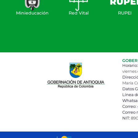
Minieducación
Red Vital
RUPEI
GOBERN
Horario:
viernes 
Direcci
María C
Datos G
Línea d
Whatsa
Correo:
Correo n
NIT:
890