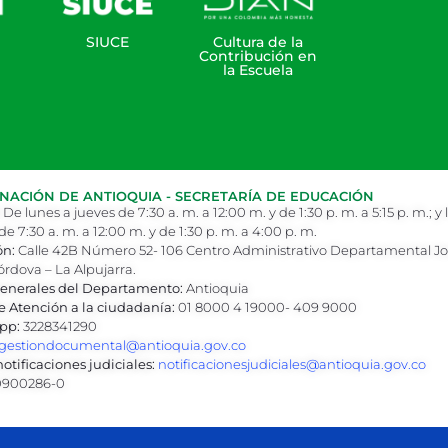
SIUCE
Cultura de la
Contribución en
la Escuela
ACIÓN DE ANTIOQUIA - SECRETARÍA DE EDUCACIÓN
De lunes a jueves de 7:30 a. m. a 12:00 m. y de 1:30 p. m. a 5:15 p. m.; y 
de 7:30 a. m. a 12:00 m. y de 1:30 p. m. a 4:00 p. m.
ón:
Calle 42B Número 52- 106 Centro Administrativo Departamental J
órdova – La Alpujarra.
enerales del Departamento:
Antioquia
e Atención a la ciudadanía:
01 8000 4 19000- 409 9000
pp:
3228341290
gestiondocumental@antioquia.gov.co
otificaciones judiciales:
notificacionesjudiciales@antioquia.gov.co
900286-0