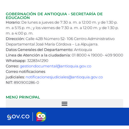
GOBERNACIÓN DE ANTIOQUIA - SECRETARÍA DE
EDUCACIÓN
Horario:
De lunes a jueves de 7:30 a. m. a 12:00 m. y de 1:30 p.
m. a 5:15 p. m.; y los viernes de 7:30 a. m. a 12:00 m. y de 1:30 p.
m. a 4:00 p. m.
Dirección:
Calle 42B Número 52- 106 Centro Administrativo
Departamental José María Córdova – La Alpujarra.
Datos Generales del Departamento:
Antioquia
Línea de Atención a la ciudadanía:
01 8000 4 19000- 409 9000
Whatsapp:
3228341290
Correo:
gestiondocumental@antioquia.gov.co
Correo notificaciones
judiciales:
notificacionesjudiciales@antioquia.gov.co
NIT:
890900286-0
MENÚ PRINCIPAL