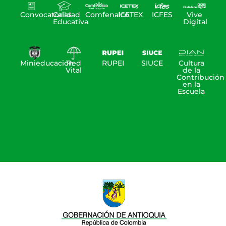
Convocatorias
Calidad
Comfenalco
ICETEX
ICFES
Vive
Educativa
Digital
Minieducación
Red
RUPEI
SIUCE
Cultura
Vital
de la
Contribución
en la
Escuela