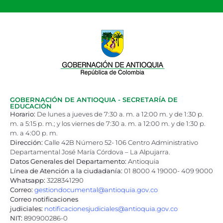
GOBERNACIÓN DE ANTIOQUIA - SECRETARÍA DE
EDUCACIÓN
Horario:
De lunes a jueves de 7:30 a. m. a 12:00 m. y de 1:30 p.
m. a 5:15 p. m.; y los viernes de 7:30 a. m. a 12:00 m. y de 1:30 p.
m. a 4:00 p. m.
Dirección:
Calle 42B Número 52- 106 Centro Administrativo
Departamental José María Córdova – La Alpujarra.
Datos Generales del Departamento:
Antioquia
Línea de Atención a la ciudadanía:
01 8000 4 19000- 409 9000
Whatsapp:
3228341290
Correo:
gestiondocumental@antioquia.gov.co
Correo notificaciones
judiciales:
notificacionesjudiciales@antioquia.gov.co
NIT:
890900286-0