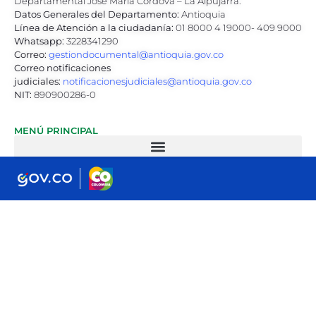
Departamental José María Córdova – La Alpujarra.
Datos Generales del Departamento:
Antioquia
Línea de Atención a la ciudadanía:
01 8000 4 19000- 409 9000
Whatsapp:
3228341290
Correo:
gestiondocumental@antioquia.gov.co
Correo notificaciones
judiciales:
notificacionesjudiciales@antioquia.gov.co
NIT:
890900286-0
MENÚ PRINCIPAL