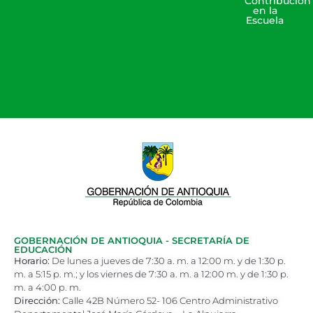
Contribución
en la
Escuela
GOBERNACIÓN DE ANTIOQUIA - SECRETARÍA DE
EDUCACIÓN
Horario:
De lunes a jueves de 7:30 a. m. a 12:00 m. y de 1:30 p.
m. a 5:15 p. m.; y los viernes de 7:30 a. m. a 12:00 m. y de 1:30 p.
m. a 4:00 p. m.
Dirección:
Calle 42B Número 52- 106 Centro Administrativo