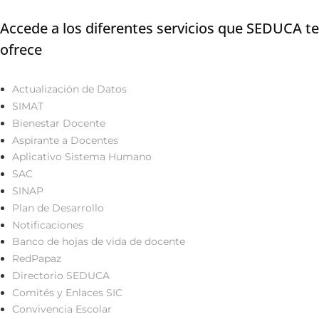
Accede a los diferentes servicios que SEDUCA te
ofrece
Actualización de Datos
SIMAT
Bienestar Docente
Aspirante a Docentes
Aplicativo Sistema Humano
SAC
SINAP
Plan de Desarrollo
Notificaciones
Banco de hojas de vida de docente
RedPapaz
Directorio SEDUCA
Comités y Enlaces SIC
Convivencia Escolar