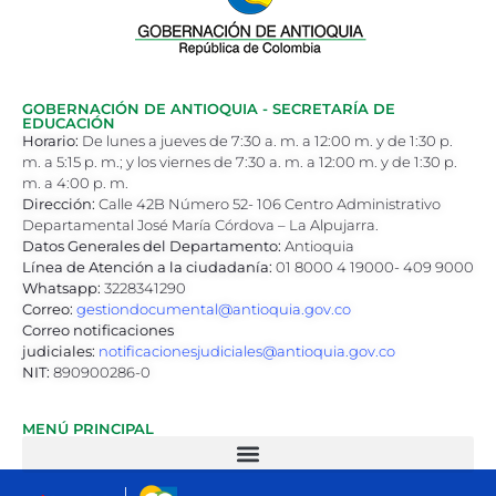
GOBERNACIÓN DE ANTIOQUIA - SECRETARÍA DE
EDUCACIÓN
Horario:
De lunes a jueves de 7:30 a. m. a 12:00 m. y de 1:30 p.
m. a 5:15 p. m.; y los viernes de 7:30 a. m. a 12:00 m. y de 1:30 p.
m. a 4:00 p. m.
Dirección:
Calle 42B Número 52- 106 Centro Administrativo
Departamental José María Córdova – La Alpujarra.
Datos Generales del Departamento:
Antioquia
Línea de Atención a la ciudadanía:
01 8000 4 19000- 409 9000
Whatsapp:
3228341290
Correo:
gestiondocumental@antioquia.gov.co
Correo notificaciones
judiciales:
notificacionesjudiciales@antioquia.gov.co
NIT:
890900286-0
MENÚ PRINCIPAL