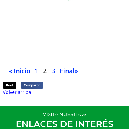
doc
per
adm
ads
est
edu
los
no 
Ver
« Inicio
1
2
3
Final»
Post
Compartir
Volver arriba
VISITA NUESTROS
ENLACES DE INTERÉS