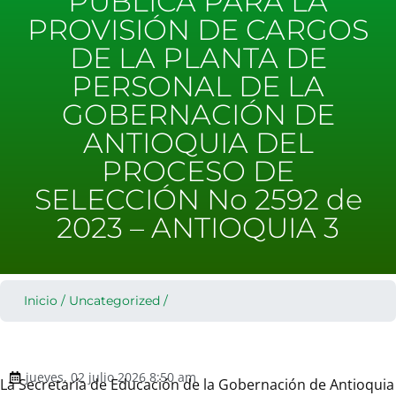
PÚBLICA PARA LA
PROVISIÓN DE CARGOS
DE LA PLANTA DE
PERSONAL DE LA
GOBERNACIÓN DE
ANTIOQUIA DEL
PROCESO DE
SELECCIÓN No 2592 de
2023 – ANTIOQUIA 3
Inicio
/
Uncategorized
/
jueves, 02 julio 2026 8:50 am
La Secretaría de Educación de la Gobernación de Antioquia