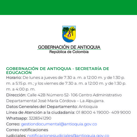
GOBERNACIÓN DE ANTIOQUIA - SECRETARÍA DE
EDUCACIÓN
Horario:
De lunes a jueves de 7:30 a. m. a 12:00 m. y de 1:30 p.
m. a 5:15 p. m.; y los viernes de 7:30 a. m. a 12:00 m. y de 1:30 p.
m. a 4:00 p. m.
Dirección:
Calle 42B Número 52- 106 Centro Administrativo
Departamental José María Córdova – La Alpujarra.
Datos Generales del Departamento:
Antioquia
Línea de Atención a la ciudadanía:
01 8000 4 19000- 409 9000
Whatsapp:
3228341290
Correo:
gestiondocumental@antioquia.gov.co
Correo notificaciones
judiciales:
notificacionesjudiciales@antioquia.gov.co