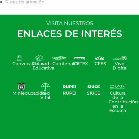
Rutas de atención
VISITA NUESTROS
ENLACES DE INTERÉS
Convocatorias
Calidad
Comfenalco
ICETEX
ICFES
Vive
Educativa
Digital
Minieducación
Red
RUPEI
SIUCE
Cultura
Vital
de la
Contribución
en la
Escuela