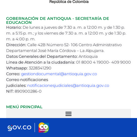
GOBERNACIÓN DE ANTIOQUIA - SECRETARÍA DE
EDUCACIÓN
Horario:
De lunes a jueves de 7:30 a. m. a 12:00 m. y de 1:30 p.
m. a 5:15 p. m.; y los viernes de 7:30 a. m. a 12:00 m. y de 1:30 p.
m. a 4:00 p. m.
Dirección:
Calle 42B Número 52- 106 Centro Administrativo
Departamental José María Córdova – La Alpujarra.
Datos Generales del Departamento:
Antioquia
Línea de Atención a la ciudadanía:
01 8000 4 19000- 409 9000
Whatsapp:
3228341290
Correo:
gestiondocumental@antioquia.gov.co
Correo notificaciones
judiciales:
notificacionesjudiciales@antioquia.gov.co
NIT:
890900286-0
MENÚ PRINCIPAL