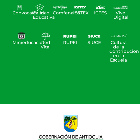
Convocatorias
Calidad
Comfenalco
ICETEX
ICFES
Vive
Educativa
Digital
Minieducación
Red
RUPEI
SIUCE
Cultura
Vital
de la
Contribución
en la
Escuela