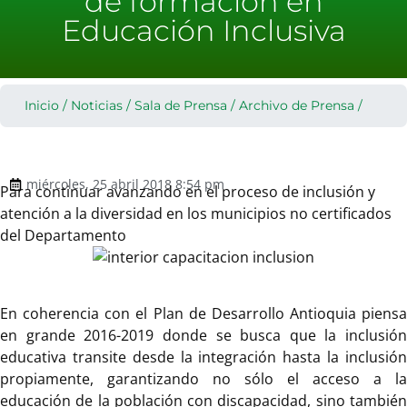
de formación en
Educación Inclusiva
Inicio
/
Noticias
/
Sala de Prensa
/
Archivo de Prensa
/
miércoles, 25 abril 2018 8:54 pm
Para continuar avanzando en el proceso de inclusión y
atención a la diversidad en los municipios no certificados
del Departamento
En coherencia con el Plan de Desarrollo Antioquia piensa
en grande 2016-2019 donde se busca que la inclusión
educativa transite desde la integración hasta la inclusión
propiamente, garantizando no sólo el acceso a la
educación de la población con discapacidad, sino también