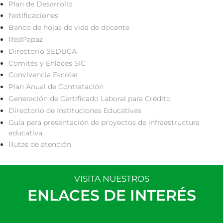
Plan de Desarrollo
Notificaciones
Banco de hojas de vida de docente
RedPapaz
Directorio SEDUCA
Comités y Enlaces SIC
Convivencia Escolar
Plan Anual de Contratación
Generación de Certificado Laboral para Crédito
Directorio de Instituciones Educativas
Guía para presentación de proyectos de infraestructura
educativa
Rutas de atención
VISITA NUESTROS
ENLACES DE INTERÉS