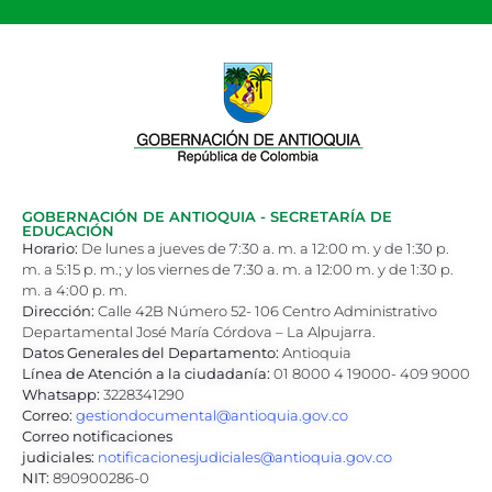
GOBERNACIÓN DE ANTIOQUIA - SECRETARÍA DE
EDUCACIÓN
Horario:
De lunes a jueves de 7:30 a. m. a 12:00 m. y de 1:30 p.
m. a 5:15 p. m.; y los viernes de 7:30 a. m. a 12:00 m. y de 1:30 p.
m. a 4:00 p. m.
Dirección:
Calle 42B Número 52- 106 Centro Administrativo
Departamental José María Córdova – La Alpujarra.
Datos Generales del Departamento:
Antioquia
Línea de Atención a la ciudadanía:
01 8000 4 19000- 409 9000
Whatsapp:
3228341290
Correo:
gestiondocumental@antioquia.gov.co
Correo notificaciones
judiciales:
notificacionesjudiciales@antioquia.gov.co
NIT:
890900286-0