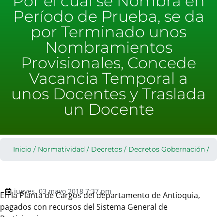
Por el cual se Nombra en
Período de Prueba, se da
por Terminado unos
Nombramientos
Provisionales, Concede
Vacancia Temporal a
unos Docentes y Traslada
un Docente
Inicio
/
Normatividad
/
Decretos
/
Decretos Gobernación
/
jueves, 03 mayo 2018 7:37 pm
En la Planta de Cargos del departamento de Antioquia,
pagados con recursos del Sistema General de