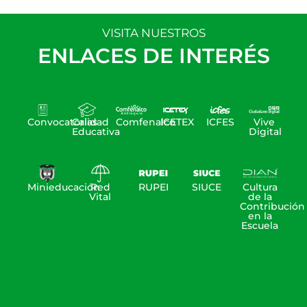
VISITA NUESTROS
ENLACES DE INTERÉS
Convocatorias
Calidad
Comfenalco
ICETEX
ICFES
Vive
Educativa
Digital
Minieducación
Red
RUPEI
SIUCE
Cultura
Vital
de la
Contribución
en la
Escuela