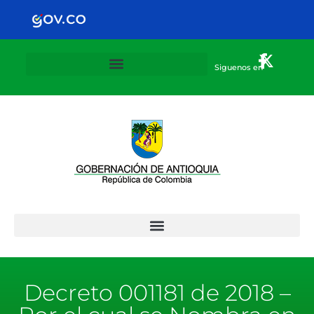
Siguenos en
Plan Departamental de alternancia 2020-2021
Decreto 001181 de 2018 –