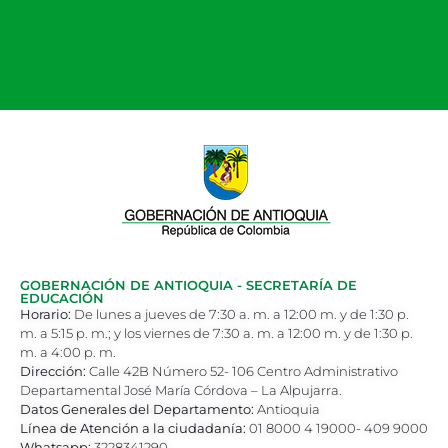
GOBERNACIÓN DE ANTIOQUIA - SECRETARÍA DE
EDUCACIÓN
Horario:
De lunes a jueves de 7:30 a. m. a 12:00 m. y de 1:30 p.
m. a 5:15 p. m.; y los viernes de 7:30 a. m. a 12:00 m. y de 1:30 p.
m. a 4:00 p. m.
Dirección:
Calle 42B Número 52- 106 Centro Administrativo
Departamental José María Córdova – La Alpujarra.
Datos Generales del Departamento:
Antioquia
Línea de Atención a la ciudadanía:
01 8000 4 19000- 409 9000
Whatsapp:
3228341290