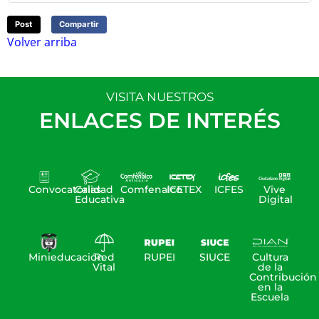
Post
Compartir
Volver arriba
VISITA NUESTROS
ENLACES DE INTERÉS
Convocatorias
Calidad
Comfenalco
ICETEX
ICFES
Vive
Educativa
Digital
Minieducación
Red
RUPEI
SIUCE
Cultura
Vital
de la
Contribución
en la
Escuela