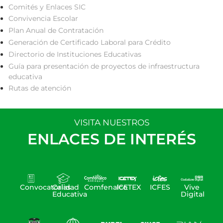
Comités y Enlaces SIC
Convivencia Escolar
Plan Anual de Contratación
Generación de Certificado Laboral para Crédito
Directorio de Instituciones Educativas
Guía para presentación de proyectos de infraestructura
educativa
Rutas de atención
VISITA NUESTROS
ENLACES DE INTERÉS
Convocatorias
Calidad
Comfenalco
ICETEX
ICFES
Vive
Educativa
Digital