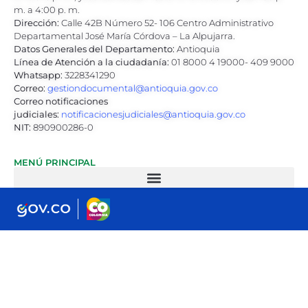
m. a 4:00 p. m.
Dirección:
Calle 42B Número 52- 106 Centro Administrativo
Departamental José María Córdova – La Alpujarra.
Datos Generales del Departamento:
Antioquia
Línea de Atención a la ciudadanía:
01 8000 4 19000- 409 9000
Whatsapp:
3228341290
Correo:
gestiondocumental@antioquia.gov.co
Correo notificaciones
judiciales:
notificacionesjudiciales@antioquia.gov.co
NIT:
890900286-0
MENÚ PRINCIPAL