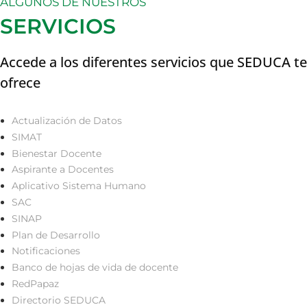
ALGUNOS DE NUESTROS
SERVICIOS
Accede a los diferentes servicios que SEDUCA te
ofrece
Actualización de Datos
SIMAT
Bienestar Docente
Aspirante a Docentes
Aplicativo Sistema Humano
SAC
SINAP
Plan de Desarrollo
Notificaciones
Banco de hojas de vida de docente
RedPapaz
Directorio SEDUCA