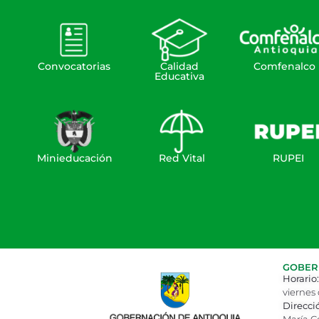
Convocatorias
Calidad
Comfenalco
Educativa
Minieducación
Red Vital
RUPEI
GOBERN
Horario:
viernes 
Direcci