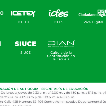
ICETEX
ICFES
Vive Digital
SIUCE
Cultura de la
Contribución en
la Escuela
ACIÓN DE ANTIOQUIA - SECRETARÍA DE EDUCACIÓN
De lunes a jueves de 7:30 a. m. a 12:00 m. y de 1:30 p. m. a 5:15 p. m.; y 
de 7:30 a. m. a 12:00 m. y de 1:30 p. m. a 4:00 p. m.
ón:
Calle 42B Número 52- 106 Centro Administrativo Departamental J