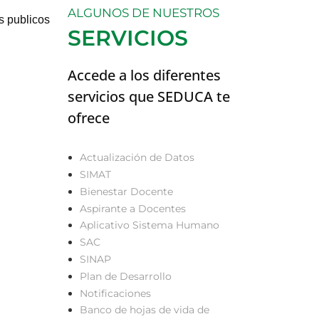
ALGUNOS DE NUESTROS
s publicos
SERVICIOS
Accede a los diferentes
servicios que SEDUCA te
ofrece
Actualización de Datos
SIMAT
Bienestar Docente
Aspirante a Docentes
Aplicativo Sistema Humano
SAC
SINAP
Plan de Desarrollo
Notificaciones
Banco de hojas de vida de