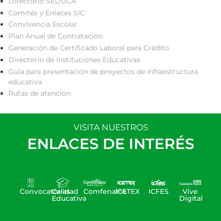
Directorio SEDUCA
Comités y Enlaces SIC
Convivencia Escolar
Plan Anual de Contratación
Generación de Certificado Laboral para Crédito
Directorio de Instituciones Educativas
Guía para presentación de proyectos de infraestructura
educativa
Rutas de atención
VISITA NUESTROS
ENLACES DE INTERÉS
Convocatorias
Calidad
Comfenalco
ICETEX
ICFES
Vive
Educativa
Digital