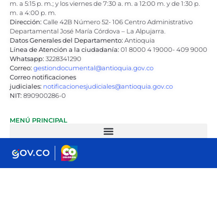
m. a 5:15 p. m.; y los viernes de 7:30 a. m. a 12:00 m. y de 1:30 p.
m. a 4:00 p. m.
Dirección:
Calle 42B Número 52- 106 Centro Administrativo
Departamental José María Córdova – La Alpujarra.
Datos Generales del Departamento:
Antioquia
Línea de Atención a la ciudadanía:
01 8000 4 19000- 409 9000
Whatsapp:
3228341290
Correo:
gestiondocumental@antioquia.gov.co
Correo notificaciones
judiciales:
notificacionesjudiciales@antioquia.gov.co
NIT:
890900286-0
MENÚ PRINCIPAL