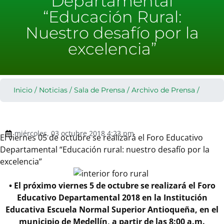
Departamental
“Educación Rural:
Nuestro desafío por la
excelencia”
Inicio
/
Noticias
/
Sala de Prensa
/
Archivo de Prensa
/
miércoles, 03 octubre 2018 4:23 pm
El viernes 05 de octubre se realizará el Foro Educativo
Departamental “Educación rural: nuestro desafío por la
excelencia”
• El próximo viernes 5 de octubre se realizará el Foro
Educativo Departamental 2018 en la Institución
Educativa Escuela Normal Superior Antioqueña, en el
municipio de Medellín, a partir de las 8:00 a.m.