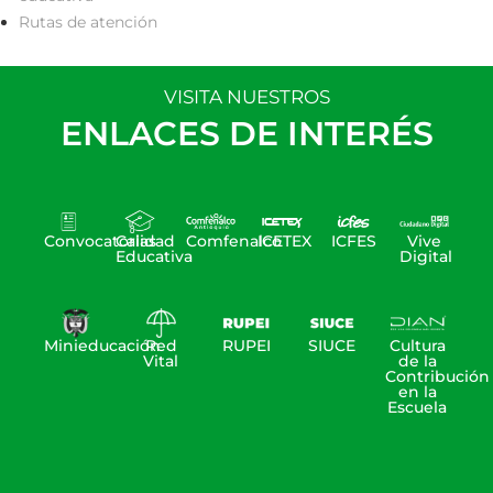
Rutas de atención
VISITA NUESTROS
ENLACES DE INTERÉS
Convocatorias
Calidad
Comfenalco
ICETEX
ICFES
Vive
Educativa
Digital
Minieducación
Red
RUPEI
SIUCE
Cultura
Vital
de la
Contribución
en la
Escuela