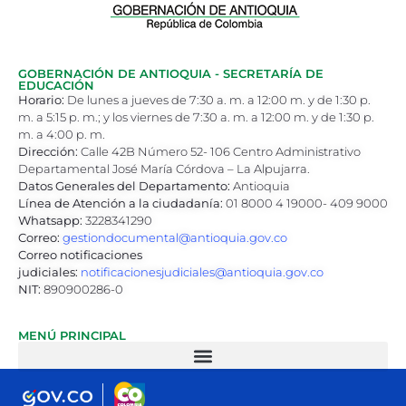
GOBERNACIÓN DE ANTIOQUIA - SECRETARÍA DE
EDUCACIÓN
Horario:
De lunes a jueves de 7:30 a. m. a 12:00 m. y de 1:30 p.
m. a 5:15 p. m.; y los viernes de 7:30 a. m. a 12:00 m. y de 1:30 p.
m. a 4:00 p. m.
Dirección:
Calle 42B Número 52- 106 Centro Administrativo
Departamental José María Córdova – La Alpujarra.
Datos Generales del Departamento:
Antioquia
Línea de Atención a la ciudadanía:
01 8000 4 19000- 409 9000
Whatsapp:
3228341290
Correo:
gestiondocumental@antioquia.gov.co
Correo notificaciones
judiciales:
notificacionesjudiciales@antioquia.gov.co
NIT:
890900286-0
MENÚ PRINCIPAL