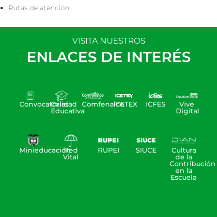
Rutas de atención
VISITA NUESTROS
ENLACES DE INTERÉS
Convocatorias
Calidad
Comfenalco
ICETEX
ICFES
Vive
Educativa
Digital
Minieducación
Red
RUPEI
SIUCE
Cultura
Vital
de la
Contribución
en la
Escuela