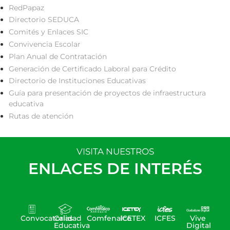
RedPapaz
Directorio SEDUCA
Comités y Enlaces SIC
Convivencia Escolar
Plan Anual de Contratación
Generación de Certificado Laboral para Crédito
Directorio de Instituciones Educativas
Guía para presentación de proyectos de infraestructura
educativa
Rutas de atención
VISITA NUESTROS
ENLACES DE INTERÉS
Convocatorias
Calidad
Comfenalco
ICETEX
ICFES
Vive
Educativa
Digital