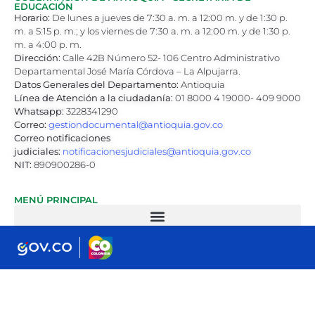
EDUCACIÓN
Horario:
De lunes a jueves de 7:30 a. m. a 12:00 m. y de 1:30 p.
m. a 5:15 p. m.; y los viernes de 7:30 a. m. a 12:00 m. y de 1:30 p.
m. a 4:00 p. m.
Dirección:
Calle 42B Número 52- 106 Centro Administrativo
Departamental José María Córdova – La Alpujarra.
Datos Generales del Departamento:
Antioquia
Línea de Atención a la ciudadanía:
01 8000 4 19000- 409 9000
Whatsapp:
3228341290
Correo:
gestiondocumental@antioquia.gov.co
Correo notificaciones
judiciales:
notificacionesjudiciales@antioquia.gov.co
NIT:
890900286-0
MENÚ PRINCIPAL