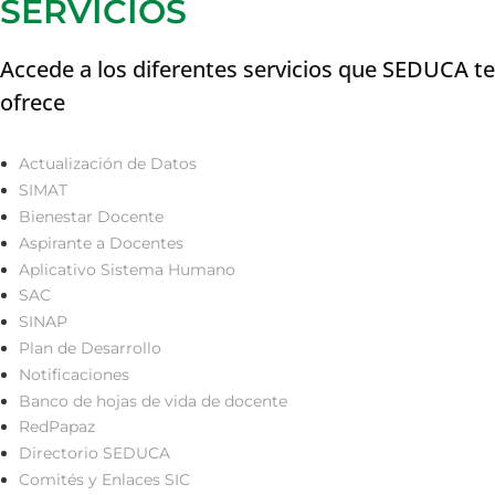
SERVICIOS
Accede a los diferentes servicios que SEDUCA te
ofrece
Actualización de Datos
SIMAT
Bienestar Docente
Aspirante a Docentes
Aplicativo Sistema Humano
SAC
SINAP
Plan de Desarrollo
Notificaciones
Banco de hojas de vida de docente
RedPapaz
Directorio SEDUCA
Comités y Enlaces SIC