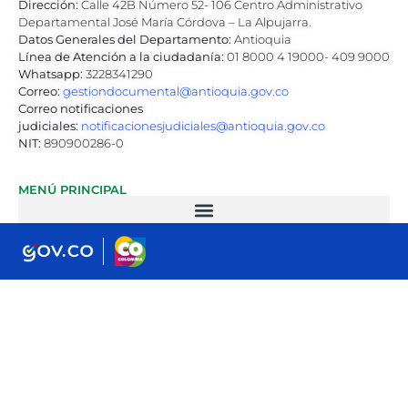
Dirección:
Calle 42B Número 52- 106 Centro Administrativo
Departamental José María Córdova – La Alpujarra.
Datos Generales del Departamento:
Antioquia
Línea de Atención a la ciudadanía:
01 8000 4 19000- 409 9000
Whatsapp:
3228341290
Correo:
gestiondocumental@antioquia.gov.co
Correo notificaciones
judiciales:
notificacionesjudiciales@antioquia.gov.co
NIT:
890900286-0
MENÚ PRINCIPAL