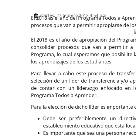
martes, 27 febrero 2018 4:54 pm
El 2018 es el año del Programa Todos a Apren
procesos que van a permitir apropiarse de 
El 2018 es el año de apropiación del Progra
consolidar procesos que van a permitir a 
Programa, lo cual esperamos que posibilite 
los aprendizajes de los estudiantes.
Para llevar a cabo este proceso de transfe
selección de un líder de transferencia y/o a
de contar con un liderazgo enfocado en la
Programa Todos a Aprender.
Para la elección de dicho líder es importante c
Debe ser preferiblemente un direct
establecimiento educativo que esta foca
Es importante que sea una persona reco