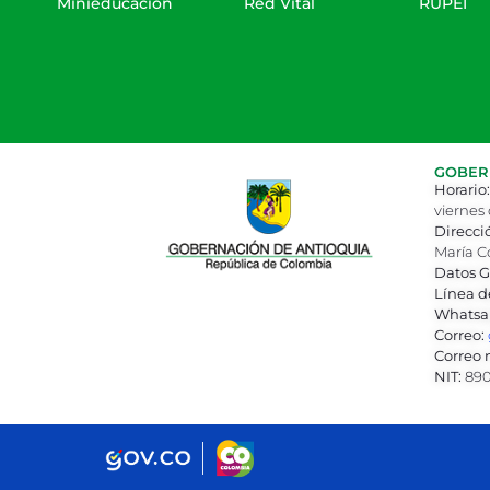
Minieducación
Red Vital
RUPEI
GOBERN
Horario:
viernes 
Direcci
María C
Datos G
Línea d
Whatsa
Correo:
Correo n
NIT:
890