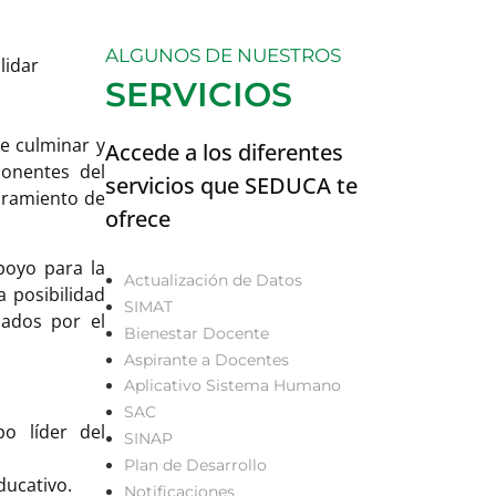
ALGUNOS DE NUESTROS
lidar
SERVICIOS
e culminar y
Accede a los diferentes
ponentes del
servicios que SEDUCA te
joramiento de
ofrece
poyo para la
Actualización de Datos
a posibilidad
SIMAT
lados por el
Bienestar Docente
Aspirante a Docentes
Aplicativo Sistema Humano
SAC
o líder del
SINAP
Plan de Desarrollo
ducativo.
Notificaciones