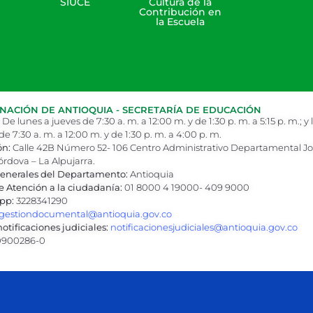
SIUCE
Cultura de la
Contribución en
la Escuela
ACIÓN DE ANTIOQUIA - SECRETARÍA DE EDUCACIÓN
De lunes a jueves de 7:30 a. m. a 12:00 m. y de 1:30 p. m. a 5:15 p. m.; y 
de 7:30 a. m. a 12:00 m. y de 1:30 p. m. a 4:00 p. m.
ón:
Calle 42B Número 52- 106 Centro Administrativo Departamental J
órdova – La Alpujarra.
enerales del Departamento:
Antioquia
e Atención a la ciudadanía:
01 8000 4 19000- 409 9000
pp:
3228341290
gestiondocumental@antioquia.gov.co
otificaciones judiciales:
notificacionesjudiciales@antioquia.gov.co
900286-0