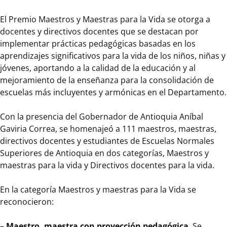
Maestros
El Premio Maestros y Maestras para la Vida se otorga a
y
docentes y directivos docentes que se destacan por
Maestras
implementar prácticas pedagógicas basadas en los
para
aprendizajes significativos para la vida de los niños, niñas y
la
jóvenes, aportando a la calidad de la educación y al
Vida
mejoramiento de la enseñanza para la consolidación de
se
escuelas más incluyentes y armónicas en el Departamento.
otorga
a
Con la presencia del Gobernador de Antioquia Aníbal
maestros
Gaviria Correa, se homenajeó a 111 maestros, maestras,
y
directivos docentes y estudiantes de Escuelas Normales
maestras
Superiores de Antioquia en dos categorías, Maestros y
que
maestras para la vida y Directivos docentes para la vida.
se
destacan
En la categoría Maestros y maestras para la Vida se
por
reconocieron:
implementar
prácticas
–
Maestro, maestra con proyección pedagógica
. Se
pedagógicas