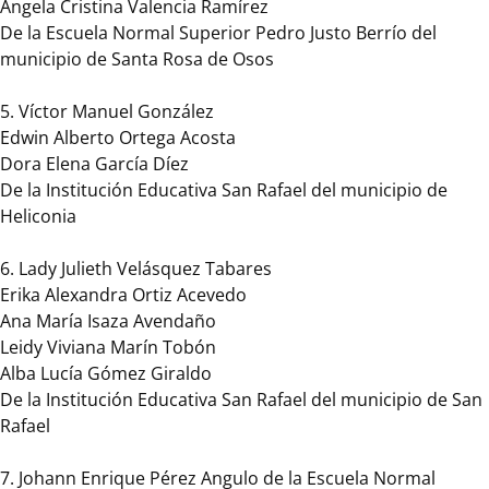
Ángela Cristina Valencia Ramírez
categorías,
De la Escuela Normal Superior Pedro Justo Berrío del
Maestros
municipio de Santa Rosa de Osos
y
maestras
5. Víctor Manuel González
para
Edwin Alberto Ortega Acosta
la
Dora Elena García Díez
vida
De la Institución Educativa San Rafael del municipio de
y
Heliconia
Directivos
docentes
6. Lady Julieth Velásquez Tabares
para
Erika Alexandra Ortiz Acevedo
la
Ana María Isaza Avendaño
vida.
Leidy Viviana Marín Tobón
Alba Lucía Gómez Giraldo
La
De la Institución Educativa San Rafael del municipio de San
Secretaría
Rafael
de
Educación
7. Johann Enrique Pérez Angulo de la Escuela Normal
de