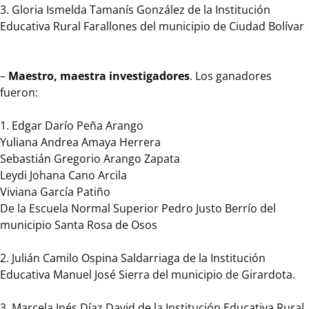
más
3. Gloria Ismelda Tamanís González de la Institución
incluyentes
Educativa Rural Farallones del municipio de Ciudad Bolívar
y
armónicas
en
–
Maestro, maestra investigadores
. Los ganadores
el
fueron:
Departamento.
1. Edgar Darío Peña Arango
Con
Yuliana Andrea Amaya Herrera
la
Sebastián Gregorio Arango Zapata
presencia
Leydi Johana Cano Arcila
del
Viviana García Patiño
Gobernador
De la Escuela Normal Superior Pedro Justo Berrío del
de
municipio Santa Rosa de Osos
Antioquia
Aníbal
2. Julián Camilo Ospina Saldarriaga de la Institución
Gaviria
Educativa Manuel José Sierra del municipio de Girardota.
Correa,
se
3. Marcela Inés Díaz David de la Institución Educativa Rural