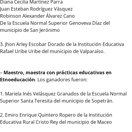
jóvenes,
Diana Cecilia Martínez Parra
aportando
Juan Esteban Rodríguez Vásquez
a
Robinson Alexander Álvarez Cano
la
De la Escuela Normal Superior Genoveva Díaz del
calidad
municipio de San Jerónimo
de
la
3. Jhon Arley Escobar Dorado de la Institución Educativa
educación
Rafael Uribe Uribe del municipio de Valparaíso.
y
al
mejoramiento
–
Maestro, maestra con prácticas educativas en
de
Etnoeducación
. Los ganadores fueron:
la
enseñanza
1. Mariela Inés Velásquez Granados de la Escuela Normal
para
Superior Santa Teresita del municipio de Sopetrán.
la
consolidación
2. Emiro Enrique Quintero Ropero de la Institución
de
Educativa Rural Cristo Rey del municipio de Maceo
escuelas