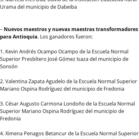
homenajeó
Urama del municipio de Dabeiba
a
111
maestros,
–
Nuevos maestros y nuevas maestras transformadores
maestras,
para Antioquia
. Los ganadores fueron:
directivos
docentes
1. Kevin Andrés Ocampo Ocampo de la Escuela Normal
y
Superior Presbítero José Gómez Isaza del municipio de
estudiantes
Sonsón
de
Escuelas
2. Valentina Zapata Agudelo de la Escuela Normal Superior
Normales
Mariano Ospina Rodríguez del municipio de Fredonia
Superiores
de
3. César Augusto Carmona Londoño de la Escuela Normal
Antioquia
Superior Mariano Ospina Rodríguez del municipio de
en
Fredonia
dos
categorías,
4. Ximena Penagos Betancur de la Escuela Normal Superior
Maestros