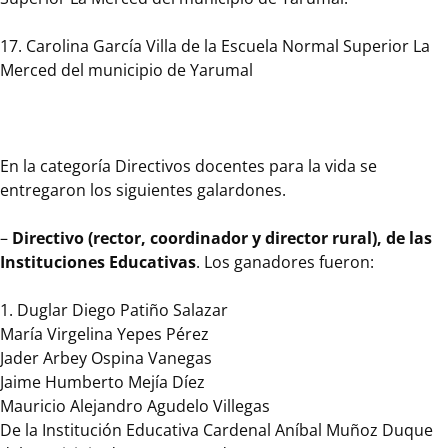
con
la
17. Carolina García Villa de la Escuela Normal Superior La
medalla
Merced del municipio de Yarumal
al
mérito
Presbítero
Miguel
En la categoría Directivos docentes para la vida se
Giraldo
entregaron los siguientes galardones.
Salazar.
Los
–
Directivo (rector, coordinador y director rural), de las
ganadores
Instituciones Educativas
. Los ganadores fueron:
fueron:
1. Duglar Diego Patiño Salazar
1.
María Virgelina Yepes Pérez
Norman
Jader Arbey Ospina Vanegas
Paul
Jaime Humberto Mejía Díez
Bolaños
Mauricio Alejandro Agudelo Villegas
Aguilera
De la Institución Educativa Cardenal Aníbal Muñoz Duque
de