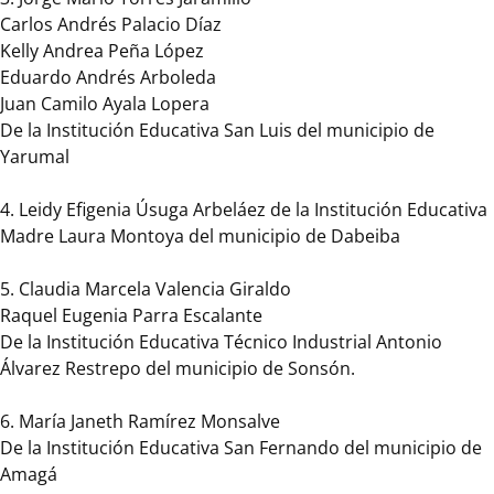
de
Carlos Andrés Palacio Díaz
Antioquia
Kelly Andrea Peña López
a
Eduardo Andrés Arboleda
través
Juan Camilo Ayala Lopera
del
De la Institución Educativa San Luis del municipio de
Plan
Yarumal
de
Desarrollo
4. Leidy Efigenia Úsuga Arbeláez de la Institución Educativa
Unidos
Madre Laura Montoya del municipio de Dabeiba
por
la
5. Claudia Marcela Valencia Giraldo
Vida,
Raquel Eugenia Parra Escalante
para
De la Institución Educativa Técnico Industrial Antonio
exaltar
Álvarez Restrepo del municipio de Sonsón.
la
labor
6. María Janeth Ramírez Monsalve
educativa
De la Institución Educativa San Fernando del municipio de
que
Amagá
realizan