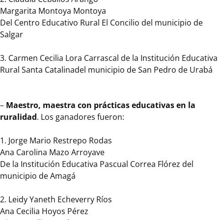
destacan
Margarita Montoya Montoya
por
Del Centro Educativo Rural El Concilio del municipio de
implementar
Salgar
prácticas
pedagógicas
3. Carmen Cecilia Lora Carrascal de la Institución Educativa
basadas
Rural Santa Catalinadel municipio de San Pedro de Urabá
en
los
aprendizajes
–
Maestro, maestra con prácticas educativas en la
significativos
ruralidad
. Los ganadores fueron:
para
la
1. Jorge Mario Restrepo Rodas
vida
Ana Carolina Mazo Arroyave
de
De la Institución Educativa Pascual Correa Flórez del
los
municipio de Amagá
niños,
niñas
2. Leidy Yaneth Echeverry Ríos
y
Ana Cecilia Hoyos Pérez