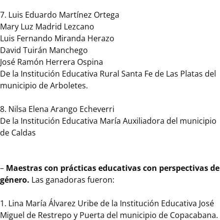
los
7. Luis Eduardo Martínez Ortega
maestros,
Mary Luz Madrid Lezcano
maestras,
Luis Fernando Miranda Herazo
orientadores
David Tuirán Manchego
escolares
José Ramón Herrera Ospina
y
De la Institución Educativa Rural Santa Fe de Las Platas del
directivos
municipio de Arboletes.
docentes
en
8. Nilsa Elena Arango Echeverri
los
De la Institución Educativa María Auxiliadora del municipio
Establecimientos
de Caldas
Educativos
de
los
–
Maestras con prácticas educativas con perspectivas de
municipios
género.
Las ganadoras fueron:
no
certificados
1. Lina María Álvarez Uribe de la Institución Educativa José
del
Miguel de Restrepo y Puerta del municipio de Copacabana.
territorio