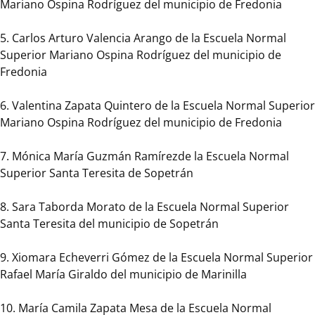
Mariano Ospina Rodríguez del municipio de Fredonia
y
maestras
5. Carlos Arturo Valencia Arango de la Escuela Normal
para
Superior Mariano Ospina Rodríguez del municipio de
la
Fredonia
vida
y
6. Valentina Zapata Quintero de la Escuela Normal Superior
Directivos
Mariano Ospina Rodríguez del municipio de Fredonia
docentes
para
7. Mónica María Guzmán Ramírezde la Escuela Normal
la
Superior Santa Teresita de Sopetrán
vida.
8. Sara Taborda Morato de la Escuela Normal Superior
En
Santa Teresita del municipio de Sopetrán
la
categoría
9. Xiomara Echeverri Gómez de la Escuela Normal Superior
Maestros
Rafael María Giraldo del municipio de Marinilla
y
maestras
10. María Camila Zapata Mesa de la Escuela Normal
para