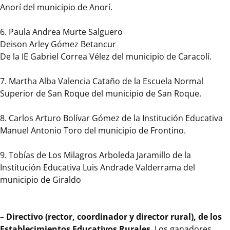
Institución
Anorí del municipio de Anorí.
Educativa
Rural
6. Paula Andrea Murte Salguero
San
Deison Arley Gómez Betancur
Miguel
De la IE Gabriel Correa Vélez del municipio de Caracolí.
del
Tigre
7. Martha Alba Valencia Cataño de la Escuela Normal
de
Superior de San Roque del municipio de San Roque.
Yondó.
8. Carlos Arturo Bolívar Gómez de la Institución Educativa
3.
Manuel Antonio Toro del municipio de Frontino.
Daniela
Quiroz
9. Tobías de Los Milagros Arboleda Jaramillo de la
Builes
Institución Educativa Luis Andrade Valderrama del
de
municipio de Giraldo
la
Institución
Educativa
–
Directivo (rector, coordinador y director rural), de los
Rural
Establecimientos Educativos Rurales
. Los ganadores