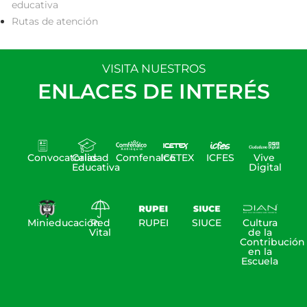
educativa
municipio
Rutas de atención
de
Heliconia
VISITA NUESTROS
6.
ENLACES DE INTERÉS
Lady
Julieth
Velásquez
Tabares
Convocatorias
Calidad
Comfenalco
ICETEX
ICFES
Vive
Erika
Educativa
Digital
Alexandra
Ortiz
Acevedo
Minieducación
Red
RUPEI
SIUCE
Cultura
Vital
de la
Ana
Contribución
en la
María
Escuela
Isaza
Avendaño