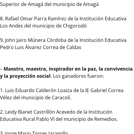
Superior de Amagá del municipio de Amagá
Antioquia
realizó
8. Rafael Omar Parra Ramírez de la Institución Educativa
la
Los Andes del municipio de Chigorodó
celebración
de
9. John Jairo Múnera Córdoba de la Institución Educativa
los
Pedro Luis Álvarez Correa de Caldas
Premios
Maestros
y
–
Maestro, maestra, inspirador en la paz, la convivencia
Maestras
y la proyección social
. Los ganadores fueron:
para
la
1. Luis Eduardo Calderón Loaiza de la IE Gabriel Correa
vida,
Vélez del municipio de Caracolí.
expresión
que
2. Leidy Bianet Castrillón Acevedo de la Institución
tiene
Educativa Rural Pablo VI del municipio de Remedios.
la
Gobernación
3. Jorge Mario Torres Jaramillo