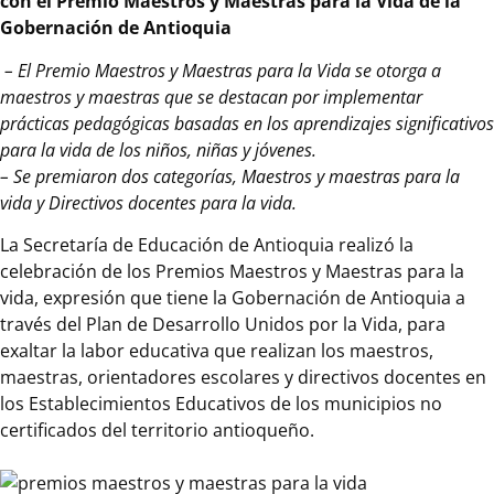
con el Premio Maestros y Maestras para la Vida de la
galardonados
Gobernación de Antioquia
con
– El Premio Maestros y Maestras para la Vida se otorga a
el
maestros y maestras que se destacan por implementar
Premio
prácticas pedagógicas basadas en los aprendizajes significativos
Maestros
para la vida de los niños, niñas y jóvenes.
y
– Se premiaron dos categorías, Maestros y maestras para la
Maestras
vida y Directivos docentes para la vida.
para
la
La Secretaría de Educación de Antioquia realizó la
Vida
celebración de los Premios Maestros y Maestras para la
de
vida, expresión que tiene la Gobernación de Antioquia a
la
través del Plan de Desarrollo Unidos por la Vida, para
Gobernación
exaltar la labor educativa que realizan los maestros,
de
maestras, orientadores escolares y directivos docentes en
Antioquia
los Establecimientos Educativos de los municipios no
certificados del territorio antioqueño.
–
El
Premio