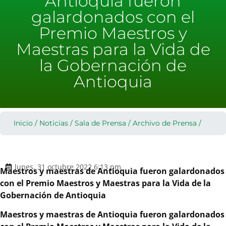
Antioquia fueron
galardonados con el
Premio Maestros y
Maestras para la Vida de
la Gobernación de
Antioquia
Inicio
/
Noticias
/
Sala de Prensa
/
Archivo de Prensa
/
Maestros
lunes, 31 octubre 2022 6:13 pm
Maestros y maestras de Antioquia fueron galardonados
y
con el Premio Maestros y Maestras para la Vida de la
maestras
Gobernación de Antioquia
de
Antioquia
Maestros y maestras de Antioquia fueron galardonados
fueron