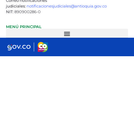
Correo notificaciones
San
judiciales:
notificacionesjudiciales@antioquia.gov.co
Rafael
NIT:
890900286-0
7.
Johann
MENÚ PRINCIPAL
Enrique
Pérez
Angulo
de
la
Escuela
Normal
Superior
de
Amagá
del
municipio
de
Amagá