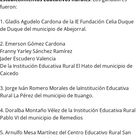
San
fueron:
José
del
1. Gladis Agudelo Cardona de la IE Fundación Celia Duque
Nus
de Duque del municipio de Abejorral.
del
municipio
2. Emerson Gómez Cardona
de
Franny Yarley Sánchez Ramírez
San
Jader Escudero Valencia
Roque
De la Institución Educativa Rural El Hato del municipio de
Caicedo
4.
3. Jorge Iván Romero Morales de laInstitución Educativa
Gloria
Rural La Pérez del municipio de Ituango.
Bibiana
Yepes
4. Doralba Montaño Vélez de la Institución Educativa Rural
Medina
Pablo VI del municipio de Remedios
Claudia
5. Arnulfo Mesa Martínez del Centro Educativo Rural San
María