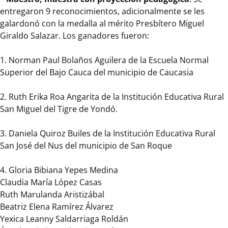
entregaron 9 reconocimientos, adicionalmente se les
basadas
galardonó con la medalla al mérito Presbítero Miguel
en
Giraldo Salazar. Los ganadores fueron:
los
aprendizajes
1. Norman Paul Bolaños Aguilera de la Escuela Normal
significativos
Superior del Bajo Cauca del municipio de Caucasia
para
la
2. Ruth Erika Roa Angarita de la Institución Educativa Rural
vida
San Miguel del Tigre de Yondó.
de
los
3. Daniela Quiroz Builes de la Institución Educativa Rural
niños,
San José del Nus del municipio de San Roque
niñas
y
4. Gloria Bibiana Yepes Medina
jóvenes.
Claudia María López Casas
–
Ruth Marulanda Aristizábal
Se
Beatriz Elena Ramírez Álvarez
premiaron
Yexica Leanny Saldarriaga Roldán
dos