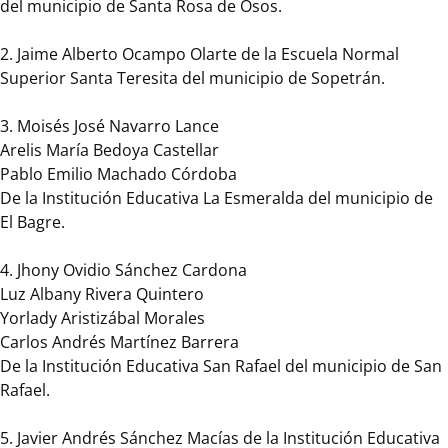
del municipio de Santa Rosa de Osos.
la
Escuela
2. Jaime Alberto Ocampo Olarte de la Escuela Normal
Normal
Superior Santa Teresita del municipio de Sopetrán.
Superior
del
3. Moisés José Navarro Lance
Bajo
Arelis María Bedoya Castellar
Cauca
Pablo Emilio Machado Córdoba
del
De la Institución Educativa La Esmeralda del municipio de
municipio
El Bagre.
de
Caucasia
4. Jhony Ovidio Sánchez Cardona
2.
Luz Albany Rivera Quintero
Ruth
Yorlady Aristizábal Morales
Erika
Carlos Andrés Martínez Barrera
Roa
De la Institución Educativa San Rafael del municipio de San
Angarita
Rafael.
de
la
5. Javier Andrés Sánchez Macías de la Institución Educativa