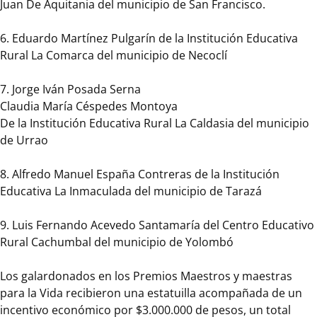
Juan De Aquitania del municipio de San Francisco.
López
Casas
6. Eduardo Martínez Pulgarín de la Institución Educativa
Ruth
Rural La Comarca del municipio de Necoclí
Marulanda
Aristizábal
7. Jorge Iván Posada Serna
Claudia María Céspedes Montoya
Beatriz
De la Institución Educativa Rural La Caldasia del municipio
Elena
de Urrao
Ramírez
Álvarez
8. Alfredo Manuel España Contreras de la Institución
Educativa La Inmaculada del municipio de Tarazá
Yexica
Leanny
9. Luis Fernando Acevedo Santamaría del Centro Educativo
Saldarriaga
Rural Cachumbal del municipio de Yolombó
Roldán
Ángela
Los galardonados en los Premios Maestros y maestras
Cristina
para la Vida recibieron una estatuilla acompañada de un
Valencia
incentivo económico por $3.000.000 de pesos, un total