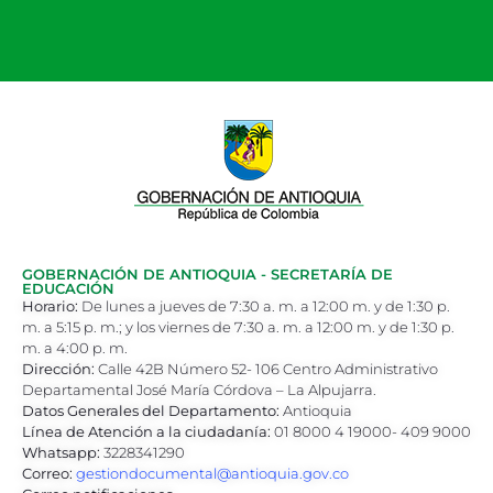
Leidy
Viviana
Marín
Tobón
Alba
Lucía
Gómez
Giraldo
De
GOBERNACIÓN DE ANTIOQUIA - SECRETARÍA DE
la
EDUCACIÓN
Horario:
De lunes a jueves de 7:30 a. m. a 12:00 m. y de 1:30 p.
Institución
m. a 5:15 p. m.; y los viernes de 7:30 a. m. a 12:00 m. y de 1:30 p.
Educativa
m. a 4:00 p. m.
San
Dirección:
Calle 42B Número 52- 106 Centro Administrativo
Departamental José María Córdova – La Alpujarra.
Rafael
Datos Generales del Departamento:
Antioquia
del
Línea de Atención a la ciudadanía:
01 8000 4 19000- 409 9000
municipio
Whatsapp:
3228341290
de
Correo:
gestiondocumental@antioquia.gov.co