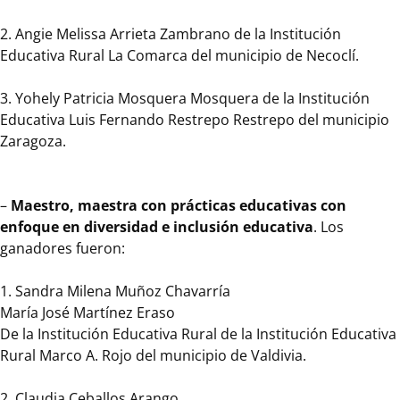
antioqueño.
2. Angie Melissa Arrieta Zambrano de la Institución
El
Educativa Rural La Comarca del municipio de Necoclí.
Premio
Maestros
3. Yohely Patricia Mosquera Mosquera de la Institución
y
Educativa Luis Fernando Restrepo Restrepo del municipio
Maestras
Zaragoza.
para
la
Vida
–
Maestro, maestra con prácticas educativas con
se
enfoque en diversidad e inclusión educativa
. Los
otorga
ganadores fueron:
a
docentes
1. Sandra Milena Muñoz Chavarría
y
María José Martínez Eraso
directivos
De la Institución Educativa Rural de la Institución Educativa
docentes
Rural Marco A. Rojo del municipio de Valdivia.
que
se
2. Claudia Ceballos Arango