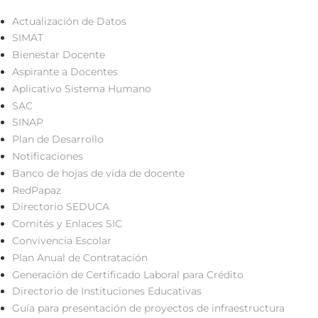
Manuel
Actualización de Datos
González
SIMAT
Bienestar Docente
Edwin
Aspirante a Docentes
Alberto
Aplicativo Sistema Humano
Ortega
SAC
Acosta
SINAP
Dora
Plan de Desarrollo
Elena
Notificaciones
García
Banco de hojas de vida de docente
Díez
RedPapaz
Directorio SEDUCA
De
Comités y Enlaces SIC
la
Convivencia Escolar
Institución
Plan Anual de Contratación
Educativa
Generación de Certificado Laboral para Crédito
San
Directorio de Instituciones Educativas
Rafael
Guía para presentación de proyectos de infraestructura
del