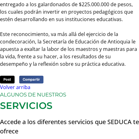
Ramírez
entregado a los galardonados de $225.000.000 de pesos,
los cuales podrán invertir en proyectos pedagógicos que
De
estén desarrollando en sus instituciones educativas.
la
Escuela
Este reconocimiento, va más allá del ejercicio de la
Normal
condecoración, la Secretaría de Educación de Antioquia le
Superior
apuesta a exaltar la labor de los maestros y maestras para
Pedro
la vida, frente a su hacer, a los resultados de su
Justo
desempeño y la reflexión sobre su práctica educativa.
Berrío
del
Post
Compartir
municipio
Volver arriba
de
ALGUNOS DE NUESTROS
Santa
SERVICIOS
Rosa
de
Osos
Accede a los diferentes servicios que SEDUCA te
5.
ofrece
Víctor