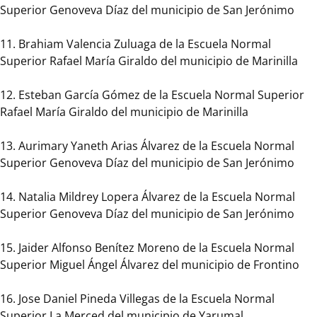
Superior Genoveva Díaz del municipio de San Jerónimo
la
Vida
11. Brahiam Valencia Zuluaga de la Escuela Normal
se
Superior Rafael María Giraldo del municipio de Marinilla
reconocieron:
–
12. Esteban García Gómez de la Escuela Normal Superior
Maestro,
Rafael María Giraldo del municipio de Marinilla
maestra
con
13. Aurimary Yaneth Arias Álvarez de la Escuela Normal
proyección
Superior Genoveva Díaz del municipio de San Jerónimo
pedagógica.
Se
14. Natalia Mildrey Lopera Álvarez de la Escuela Normal
entregaron
Superior Genoveva Díaz del municipio de San Jerónimo
9
reconocimientos,
15. Jaider Alfonso Benítez Moreno de la Escuela Normal
adicionalmente
Superior Miguel Ángel Álvarez del municipio de Frontino
se
les
16. Jose Daniel Pineda Villegas de la Escuela Normal
galardonó
Superior La Merced del municipio de Yarumal.