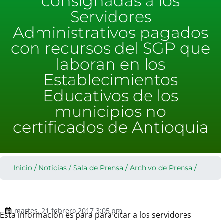
consignadas a los
Servidores
Administrativos pagados
con recursos del SGP que
laboran en los
Establecimientos
Educativos de los
municipios no
certificados de Antioquia
Inicio
/
Noticias
/
Sala de Prensa
/
Archivo de Prensa
/
martes, 21 febrero 2017 3:05 pm
Esta información es para para citar a los servidores