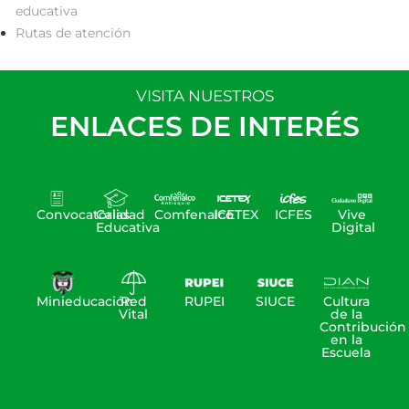
educativa
Rutas de atención
VISITA NUESTROS
ENLACES DE INTERÉS
Convocatorias
Calidad
Comfenalco
ICETEX
ICFES
Vive
Educativa
Digital
Minieducación
Red
RUPEI
SIUCE
Cultura
Vital
de la
Contribución
en la
Escuela