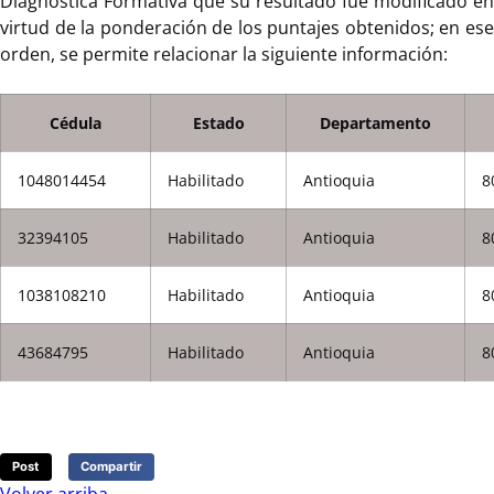
Diagnostica Formativa que su resultado fue modificado en
virtud de la ponderación de los puntajes obtenidos; en ese
orden, se permite relacionar la siguiente información:
Cédula
Estado
Departamento
1048014454
Habilitado
Antioquia
8
32394105
Habilitado
Antioquia
8
1038108210
Habilitado
Antioquia
8
43684795
Habilitado
Antioquia
8
Post
Compartir
Volver arriba