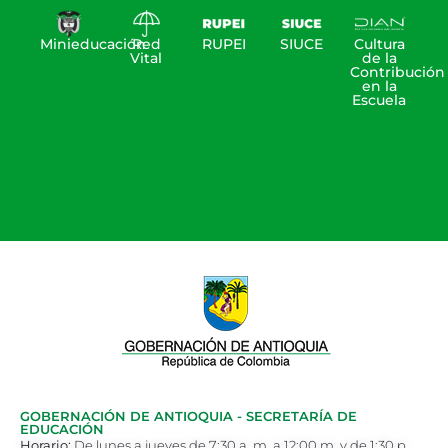
Minieducación
Red
RUPEI
SIUCE
Cultura
Vital
de la
Contribución
en la
Escuela
GOBERNACIÓN DE ANTIOQUIA - SECRETARÍA DE
EDUCACIÓN
Horario:
De lunes a jueves de 7:30 a. m. a 12:00 m. y de 1:30 p.