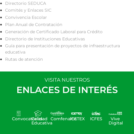
Directorio SEDUCA
Comités y Enlaces SIC
Convivencia Escolar
Plan Anual de Contratación
Generación de Certificado Laboral para Crédito
Directorio de Instituciones Educativas
Guía para presentación de proyectos de infraestructura
educativa
Rutas de atención
VISITA NUESTROS
ENLACES DE INTERÉS
Convocatorias
Calidad
Comfenalco
ICETEX
ICFES
Vive
Educativa
Digital