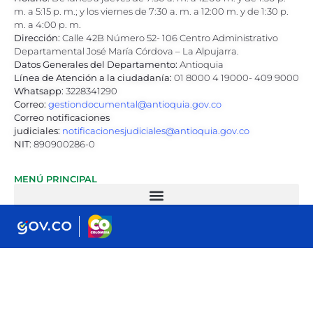
m. a 5:15 p. m.; y los viernes de 7:30 a. m. a 12:00 m. y de 1:30 p.
m. a 4:00 p. m.
Dirección:
Calle 42B Número 52- 106 Centro Administrativo
Departamental José María Córdova – La Alpujarra.
Datos Generales del Departamento:
Antioquia
Línea de Atención a la ciudadanía:
01 8000 4 19000- 409 9000
Whatsapp:
3228341290
Correo:
gestiondocumental@antioquia.gov.co
Correo notificaciones
judiciales:
notificacionesjudiciales@antioquia.gov.co
NIT:
890900286-0
MENÚ PRINCIPAL