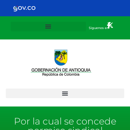
Siguenos en
Plan Departamental de alternancia 2020-2021
Por la cual se concede