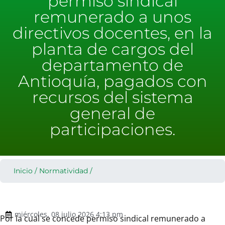
permiso sindical
remunerado a unos
directivos docentes, en la
planta de cargos del
departamento de
Antioquía, pagados con
recursos del sistema
general de
participaciones.
Inicio
/
Normatividad
/
miércoles, 08 julio 2026 4:13 pm
Por la cual se concede permiso sindical remunerado a