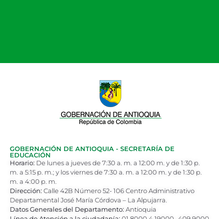
GOBERNACIÓN DE ANTIOQUIA - SECRETARÍA DE
EDUCACIÓN
Horario:
De lunes a jueves de 7:30 a. m. a 12:00 m. y de 1:30 p.
m. a 5:15 p. m.; y los viernes de 7:30 a. m. a 12:00 m. y de 1:30 p.
m. a 4:00 p. m.
Dirección:
Calle 42B Número 52- 106 Centro Administrativo
Departamental José María Córdova – La Alpujarra.
Datos Generales del Departamento:
Antioquia
Línea de Atención a la ciudadanía:
01 8000 4 19000- 409 9000