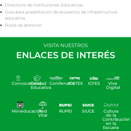
Directorio de Instituciones Educativas
Guía para presentación de proyectos de infraestructura
educativa
Rutas de atención
VISITA NUESTROS
ENLACES DE INTERÉS
Convocatorias
Calidad
Comfenalco
ICETEX
ICFES
Vive
Educativa
Digital
Minieducación
Red
RUPEI
SIUCE
Cultura
Vital
de la
Contribución
en la
Escuela