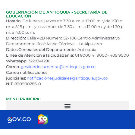
GOBERNACIÓN DE ANTIOQUIA - SECRETARÍA DE
EDUCACIÓN
Horario:
De lunes a jueves de 7:30 a. m. a 12:00 m. y de 1:30 p.
m. a 5:15 p. m.; y los viernes de 7:30 a. m. a 12:00 m. y de 1:30 p.
m. a 4:00 p. m.
Dirección:
Calle 42B Número 52- 106 Centro Administrativo
Departamental José María Córdova – La Alpujarra.
Datos Generales del Departamento:
Antioquia
Línea de Atención a la ciudadanía:
01 8000 4 19000- 409 9000
Whatsapp:
3228341290
Correo:
gestiondocumental@antioquia.gov.co
Correo notificaciones
judiciales:
notificacionesjudiciales@antioquia.gov.co
NIT:
890900286-0
MENÚ PRINCIPAL