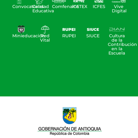
Convocatorias
Calidad
Comfenalco
ICETEX
ICFES
Vive
Educativa
Digital
Minieducación
Red
RUPEI
SIUCE
Cultura
Vital
de la
Contribución
en la
Escuela