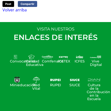
Post
Compartir
Volver arriba
VISITA NUESTROS
ENLACES DE INTERÉS
Convocatorias
Calidad
Comfenalco
ICETEX
ICFES
Vive
Educativa
Digital
Minieducación
Red
RUPEI
SIUCE
Cultura
Vital
de la
Contribución
en la
Escuela