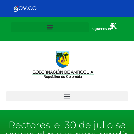
Siguenos en
Plan Departamental de alternancia 2020-2021
Rectores, el 30 de julio se