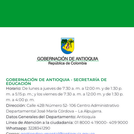
GOBERNACIÓN DE ANTIOQUIA - SECRETARÍA DE
EDUCACIÓN
Horario:
De lunes a jueves de 7:30 a. m. a 12:00 m. y de 1:30 p.
m. a 5:15 p. m.; y los viernes de 7:30 a. m. a 12:00 m. y de 1:30 p.
m. a 4:00 p. m.
Dirección:
Calle 42B Número 52- 106 Centro Administrativo
Departamental José María Córdova – La Alpujarra.
Datos Generales del Departamento:
Antioquia
Línea de Atención a la ciudadanía:
01 8000 4 19000- 409 9000
Whatsapp:
3228341290
Correo:
gestiondocumental@antioquia.gov.co