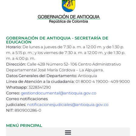
GOBERNACIÓN DE ANTIOQUIA - SECRETARÍA DE
EDUCACIÓN
Horario:
De lunes a jueves de 7:30 a. m. a 12:00 m. y de 1:30 p.
m. a 5:15 p. m.; y los viernes de 7:30 a. m. a 12:00 m. y de 1:30 p.
m. a 4:00 p. m.
Dirección:
Calle 42B Número 52- 106 Centro Administrativo
Departamental José María Córdova – La Alpujarra.
Datos Generales del Departamento:
Antioquia
Línea de Atención a la ciudadanía:
01 8000 4 19000- 409 9000
Whatsapp:
3228341290
Correo:
gestiondocumental@antioquia.gov.co
Correo notificaciones
judiciales:
notificacionesjudiciales@antioquia.gov.co
NIT:
890900286-0
MENÚ PRINCIPAL