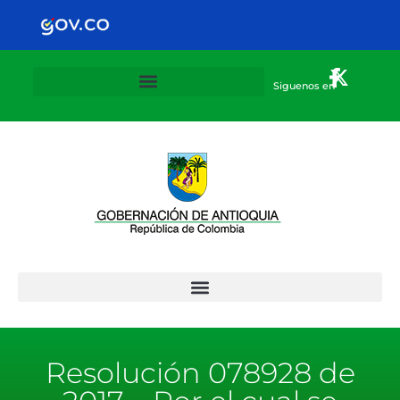
Siguenos en
Plan Departamental de alternancia 2020-2021
Resolución 078928 de