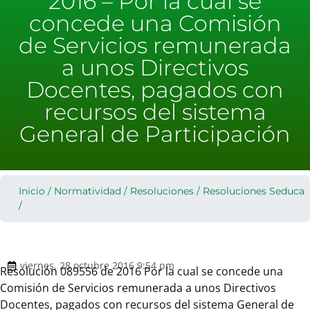
2016 – Por la cual se
concede una Comisión
de Servicios remunerada
a unos Directivos
Docentes, pagados con
recursos del sistema
General de Participación
Inicio
/
Normatividad
/
Resoluciones
/
Resoluciones Seduca
/
viernes, 28 octubre 2016 9:54 pm
Resolución 089556 de 2016 Por la cual se concede una
Comisión de Servicios remunerada a unos Directivos
Docentes, pagados con recursos del sistema General de