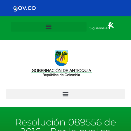
Siguenos en
Plan Departamental de alternancia 2020-2021
Resolución 089556 de