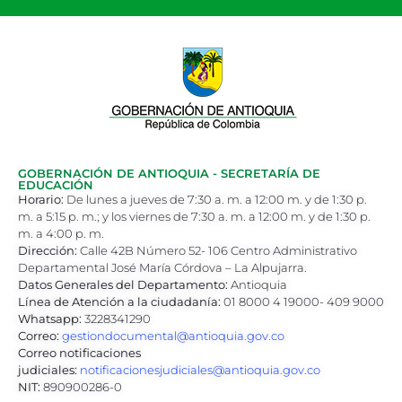
GOBERNACIÓN DE ANTIOQUIA - SECRETARÍA DE
EDUCACIÓN
Horario:
De lunes a jueves de 7:30 a. m. a 12:00 m. y de 1:30 p.
m. a 5:15 p. m.; y los viernes de 7:30 a. m. a 12:00 m. y de 1:30 p.
m. a 4:00 p. m.
Dirección:
Calle 42B Número 52- 106 Centro Administrativo
Departamental José María Córdova – La Alpujarra.
Datos Generales del Departamento:
Antioquia
Línea de Atención a la ciudadanía:
01 8000 4 19000- 409 9000
Whatsapp:
3228341290
Correo:
gestiondocumental@antioquia.gov.co
Correo notificaciones
judiciales:
notificacionesjudiciales@antioquia.gov.co
NIT:
890900286-0