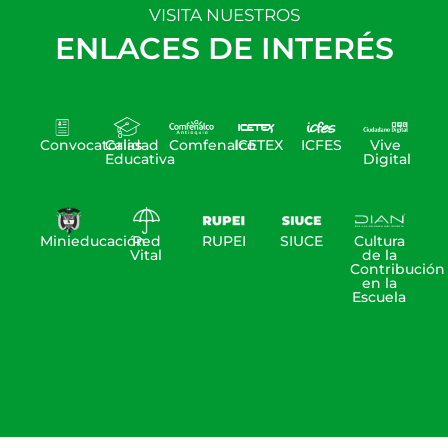
VISITA NUESTROS
ENLACES DE INTERÉS
Convocatorias
Calidad
Comfenalco
ICETEX
ICFES
Vive
Educativa
Digital
Minieducación
Red
RUPEI
SIUCE
Cultura
Vital
de la
Contribución
en la
Escuela