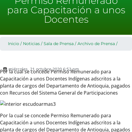
Permiso Remunerado
para Capacitación a unos
Docentes
Inicio
/
Noticias
/
Sala de Prensa
/
Archivo de Prensa
/
miércoles, 21 octubre 2020 6:52 pm
Por la cual se concede Permiso Remunerado para
Capacitación a unos Docentes Indígenas adscritos a la
planta de cargos del Departamento de Antioquia, pagados
con Recursos del Sistema General de Participaciones
Por la cual se concede Permiso Remunerado para
Capacitación a unos Docentes Indígenas adscritos a la
planta de cargos del Departamento de Antioquia, pagados