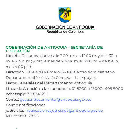
GOBERNACIÓN DE ANTIOQUIA - SECRETARÍA DE
EDUCACIÓN
Horario:
De lunes a jueves de 7:30 a. m. a 12:00 m. y de 1:30 p.
m. a 5:15 p. m.; y los viernes de 7:30 a. m. a 12:00 m. y de 1:30 p.
m. a 4:00 p. m.
Dirección:
Calle 42B Número 52- 106 Centro Administrativo
Departamental José María Córdova – La Alpujarra.
Datos Generales del Departamento:
Antioquia
Línea de Atención a la ciudadanía:
01 8000 4 19000- 409 9000
Whatsapp:
3228341290
Correo:
gestiondocumental@antioquia.gov.co
Correo notificaciones
judiciales:
notificacionesjudiciales@antioquia.gov.co
NIT:
890900286-0