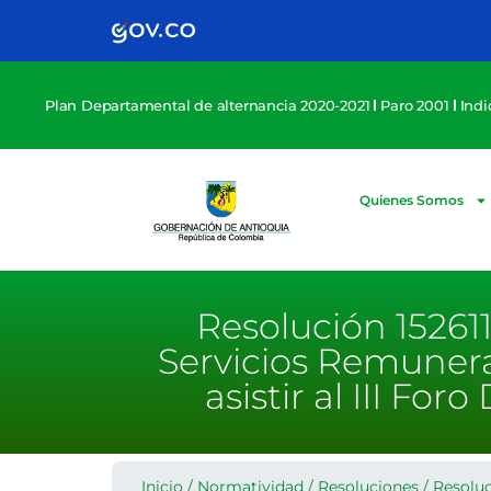
Plan Departamental de alternancia 2020-2021
Paro 2001
Ind
Quienes Somos
Resolución 15261
Servicios Remunera
asistir al III F
Inicio
/
Normatividad
/
Resoluciones
/
Resolu