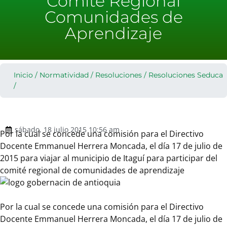
Comité Regional
Comunidades de
Aprendizaje
Inicio
/
Normatividad
/
Resoluciones
/
Resoluciones Seduca
/
sábado, 18 julio 2015 10:56 am
Por la cual se concede una comisión para el Directivo
Docente Emmanuel Herrera Moncada, el día 17 de julio de
2015 para viajar al municipio de Itaguí para participar del
comité regional de comunidades de aprendizaje
Por la cual se concede una comisión para el Directivo
Docente Emmanuel Herrera Moncada, el día 17 de julio de