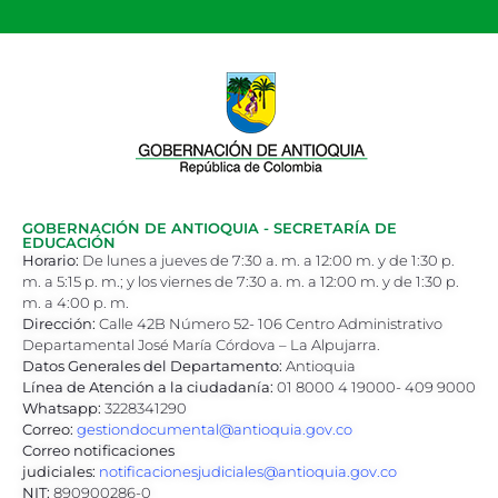
GOBERNACIÓN DE ANTIOQUIA - SECRETARÍA DE
EDUCACIÓN
Horario:
De lunes a jueves de 7:30 a. m. a 12:00 m. y de 1:30 p.
m. a 5:15 p. m.; y los viernes de 7:30 a. m. a 12:00 m. y de 1:30 p.
m. a 4:00 p. m.
Dirección:
Calle 42B Número 52- 106 Centro Administrativo
Departamental José María Córdova – La Alpujarra.
Datos Generales del Departamento:
Antioquia
Línea de Atención a la ciudadanía:
01 8000 4 19000- 409 9000
Whatsapp:
3228341290
Correo:
gestiondocumental@antioquia.gov.co
Correo notificaciones
judiciales:
notificacionesjudiciales@antioquia.gov.co
NIT:
890900286-0