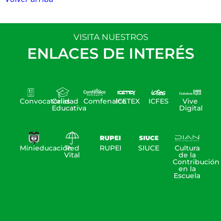
VISITA NUESTROS
ENLACES DE INTERÉS
Convocatorias
Calidad
Comfenalco
ICETEX
ICFES
Vive
Educativa
Digital
Minieducación
Red
RUPEI
SIUCE
Cultura
Vital
de la
Contribución
en la
Escuela