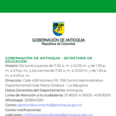
GOBERNACIÓN DE ANTIOQUIA - SECRETARÍA DE
EDUCACIÓN
Horario:
De lunes a jueves de 7:30 a. m. a 12:00 m. y de 1:30 p.
m. a 5:15 p. m.; y los viernes de 7:30 a. m. a 12:00 m. y de 1:30 p.
m. a 4:00 p. m.
Dirección:
Calle 42B Número 52- 106 Centro Administrativo
Departamental José María Córdova – La Alpujarra.
Datos Generales del Departamento:
Antioquia
Línea de Atención a la ciudadanía:
01 8000 4 19000- 409 9000
Whatsapp:
3228341290
Correo:
gestiondocumental@antioquia.gov.co
Correo notificaciones
judiciales:
notificacionesjudiciales@antioquia.gov.co